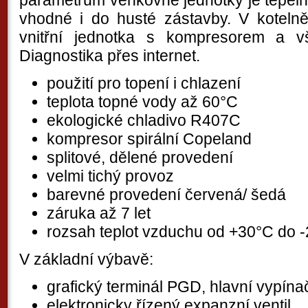
vhodné i do husté zástavby. V kotelně
vnitřní jednotka s kompresorem a v
Diagnostika přes internet.
použití pro topení i chlazení
teplota topné vody až 60°C
ekologické chladivo R407C
kompresor spirální Copeland
splitové, dělené provedení
velmi tichý provoz
barevné provedení červená/ šedá
záruka až 7 let
rozsah teplot vzduchu od +30°C do 
V základní výbavě:
grafický terminál PGD, hlavní vypína
elektronicky řízený expanzní ventil