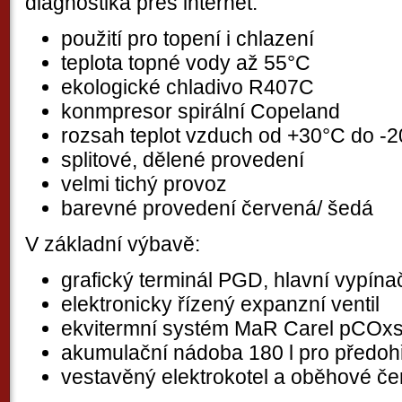
diagnostika přes internet.
použití pro topení i chlazení
teplota topné vody až 55°C
ekologické chladivo R407C
konmpresor spirální Copeland
rozsah teplot vzduch od +30°C do -
splitové, dělené provedení
velmi tichý provoz
barevné provedení červená/ šedá
V základní výbavě:
grafický terminál PGD, hlavní vypína
elektronicky řízený expanzní ventil
ekvitermní systém MaR Carel pCOx
akumulační nádoba 180 l pro předoh
vestavěný elektrokotel a oběhové če