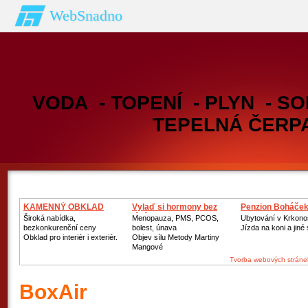
WebSnadno
VODA - TOPENÍ - PLYN - SO
TEPELNÁ ČERP
KAMENNÝ OBKLAD
Vylaď si hormony bez
Penzion Boháče
léků
Široká nabídka,
Menopauza, PMS, PCOS,
Ubytování v Krkono
bezkonkurenční ceny
bolest, únava
Jízda na koni a jiné
Obklad pro interiér i exteriér.
Objev sílu Metody Martiny
Mangové
Tvorba webových stráne
BoxAir