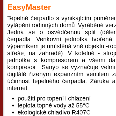
EasyMaster
Tepelné čerpadlo s vynikajícím poměre
vytápění rodinných domů. Vyráběné ver
Jedná se o osvědčenou split (dělen
čerpadla. Venkovní jednotka tvořená u
výparníkem je umístěná vně objektu -ro
střeše, na zahradě). V kotelně - stroj
jednotka s kompresorem a všemi dal
kompresor Sanyo se vyznačuje velmi
digitálě řízeným expanzním ventilem za
účinnost tepelného čerpadla. Záruka a
internet.
použití pro topení i chlazení
teplota topné vody až 55°C
ekologické chladivo R407C