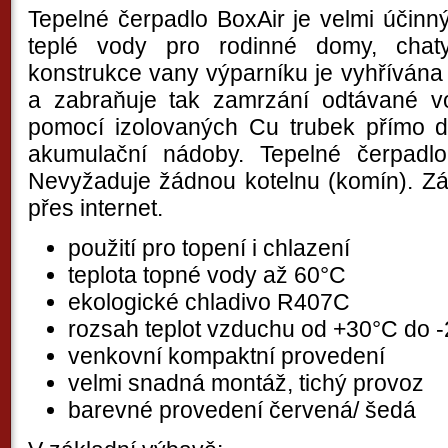
Tepelné čerpadlo BoxAir je velmi účinn
teplé vody pro rodinné domy, chat
konstrukce vany výparníku je vyhřívána
a zabraňuje tak zamrzání odtávané v
pomocí izolovaných Cu trubek přímo 
akumulační nádoby. Tepelné čerpadl
Nevyžaduje žádnou kotelnu (komín). Zár
přes internet.
použití pro topení i chlazení
teplota topné vody až 60°C
ekologické chladivo R407C
rozsah teplot vzduchu od +30°C do -
venkovní kompaktní provedení
velmi snadná montáž, tichý provoz
barevné provedení červená/ šedá