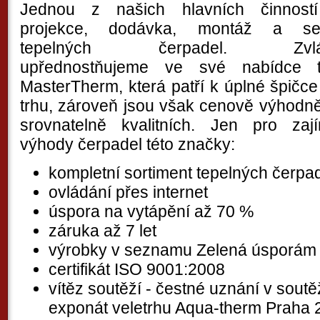
Jednou z našich hlavních činností
projekce, dodávka, montáž a ser
tepelných čerpadel. Zvlá
upřednostňujeme ve své nabídce t
MasterTherm, která patří k úplné špičc
trhu, zároveň jsou však cenově výhodně
srovnatelně kvalitních. Jen pro za
výhody čerpadel této značky:
kompletní sortiment tepelných čerpa
ovládání přes internet
úspora na vytápění až 70 %
záruka až 7 let
výrobky v seznamu Zelená úsporám
certifikát ISO 9001:2008
vítěz soutěží - čestné uznání v soutěž
exponát veletrhu Aqua-therm Praha 2