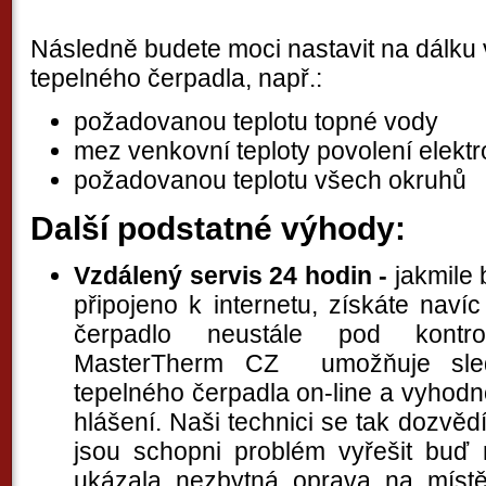
Následně budete moci nastavit na dálku
tepelného čerpadla, např.:
požadovanou teplotu topné vody
mez venkovní teploty povolení elektr
požadovanou teplotu všech okruhů
Další podstatné výhody:
Vzdálený servis 24 hodin -
jakmile
připojeno k internetu, získáte navíc
čerpadlo neustále pod kontrol
MasterTherm CZ umožňuje sled
tepelného čerpadla on-line a vyhod
hlášení. Naši technici se tak dozvěd
jsou schopni problém vyřešit buď
ukázala nezbytná oprava na místě)