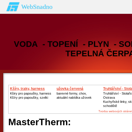
WebSnadno
VODA - TOPENÍ - PLYN - SO
TEPELNÁ ČERP
Kšíry, traky, harness
užovka červená
Truhlářství - Stol
Kširy pro papoušky, harness
barevné formy, chov,
Truhlářství - Stolařs
Kšíry pro papoušky, szelki
aktuální nabídka užovek
Ostrava
Kuchyňské linky, sk
schodiště
Tvorba webových stráne
MasterTherm: