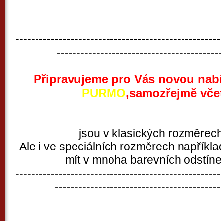
----------------------------------------------------
-----------------------------------------
Připravujeme pro Vás novou nabí
PURMO
,samozřejmě vče
Od 1.2.2010 Vám nabídneme radiátory
jsou v klasických rozměrech
Ale i ve speciálních rozměrech napříkla
mít v mnoha barevních odstíne
----------------------------------------------------
------------------------------------------