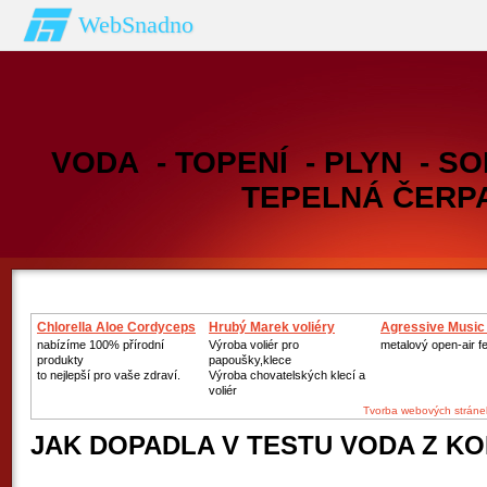
WebSnadno
VODA - TOPENÍ - PLYN - SO
TEPELNÁ ČERP
Chlorella Aloe Cordyceps
Hrubý Marek voliéry
Agressive Music
nabízíme 100% přírodní
Výroba voliér pro
metalový open-air fe
produkty
papoušky,klece
to nejlepší pro vaše zdraví.
Výroba chovatelských klecí a
voliér
Tvorba webových stráne
JAK DOPADLA V TESTU VODA Z K