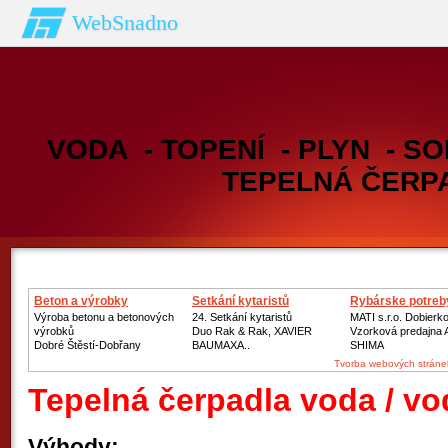
WebSnadno
VODA - TOPENÍ - PLYN - SO
TEPELNÁ ČERP
Beton a výrobky
Setkání kytaristů
Rybárske potreb
Výroba betonu a betonových
24. Setkání kytaristů
MATI s.r.o. Dobierk
výrobků
Duo Rak & Rak, XAVIER
Vzorková predajna
Dobré Štěstí-Dobřany
BAUMAXA..
SHIMA
Tvorba webových stráne
Tepelná čerpadla voda / vo
Výhody: