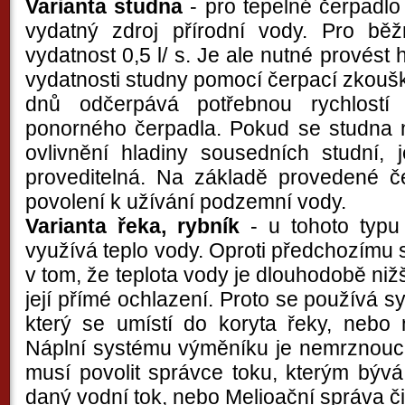
Varianta studna
- pro tepelné čerpadlo 
vydatný zdroj přírodní vody. Pro bě
vydatnost 0,5 l/ s. Je ale nutné provés
vydatnosti studny pomocí čerpací zkouš
dnů odčerpává potřebnou rychlost
ponorného čerpadla. Pokud se studna 
ovlivnění hladiny sousedních studní, 
proveditelná. Na základě provedené 
povolení k užívání podzemní vody.
Varianta řeka, rybník
- u tohoto typu 
využívá teplo vody. Oproti předchozím
v tom, že teplota vody je dlouhodobě ni
její přímé ochlazení. Proto se používá s
který se umístí do koryta řeky, nebo 
Náplní systému výměníku je nemrznoucí
musí povolit správce toku, kterým býv
daný vodní tok, nebo Melioační správa č