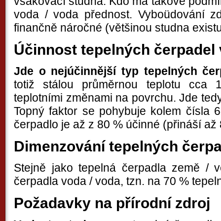
vsakovací studna. Kdo má takové podmí
voda / voda přednost. Vyboüdování zdr
finančně náročné (většinou studna existu
Účinnost tepelných čerpadel 
Jde o nejúčinnější typ tepelných čer
totiž stálou průměrnou teplotu cca
teplotními změnami na povrchu. Jde tedy 
Topný faktor se pohybuje kolem čísla 
čerpadlo je až z 80 % účinné (přináší až
Dimenzování tepelných čerpa
Stejně jako tepelná čerpadla země / v
čerpadla voda / voda, tzn. na 70 % tepeln
Požadavky na přírodní zdroj